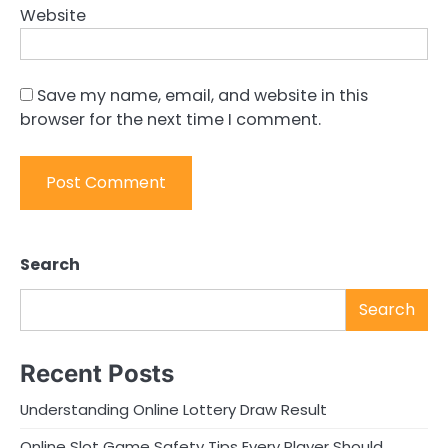
Website
Save my name, email, and website in this
browser for the next time I comment.
Search
Search
Recent Posts
Understanding Online Lottery Draw Result
Online Slot Game Safety Tips Every Player Should