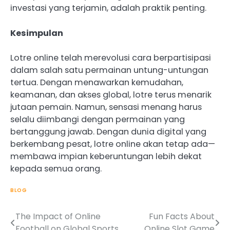
investasi yang terjamin, adalah praktik penting.
Kesimpulan
Lotre online telah merevolusi cara berpartisipasi
dalam salah satu permainan untung-untungan
tertua. Dengan menawarkan kemudahan,
keamanan, dan akses global, lotre terus menarik
jutaan pemain. Namun, sensasi menang harus
selalu diimbangi dengan permainan yang
bertanggung jawab. Dengan dunia digital yang
berkembang pesat, lotre online akan tetap ada—
membawa impian keberuntungan lebih dekat
kepada semua orang.
BLOG
The Impact of Online
Fun Facts About
Post
Football on Global Sports
Online Slot Game