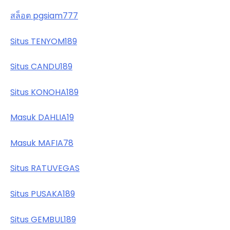
สล็อต pgsiam777
Situs TENYOM189
Situs CANDU189
Situs KONOHA189
Masuk DAHLIA19
Masuk MAFIA78
Situs RATUVEGAS
Situs PUSAKA189
Situs GEMBUL189