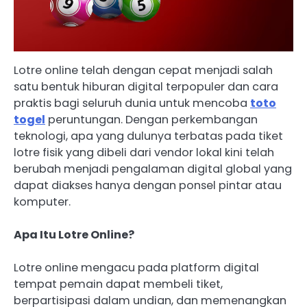
Lotre online telah dengan cepat menjadi salah
satu bentuk hiburan digital terpopuler dan cara
praktis bagi seluruh dunia untuk mencoba
toto
togel
peruntungan. Dengan perkembangan
teknologi, apa yang dulunya terbatas pada tiket
lotre fisik yang dibeli dari vendor lokal kini telah
berubah menjadi pengalaman digital global yang
dapat diakses hanya dengan ponsel pintar atau
komputer.
Apa Itu Lotre Online?
Lotre online mengacu pada platform digital
tempat pemain dapat membeli tiket,
berpartisipasi dalam undian, dan memenangkan