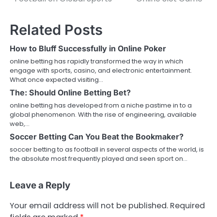
navigation
Related Posts
How to Bluff Successfully in Online Poker
online betting has rapidly transformed the way in which
engage with sports, casino, and electronic entertainment.
What once expected visiting…
The: Should Online Betting Bet?
online betting has developed from a niche pastime in to a
global phenomenon. With the rise of engineering, available
web,…
Soccer Betting Can You Beat the Bookmaker?
soccer betting to as football in several aspects of the world, is
the absolute most frequently played and seen sport on…
Leave a Reply
Your email address will not be published.
Required