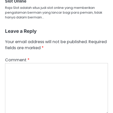
Slot Online
Raja Slot adalah situs judi slot online yang memberikan
pengalaman bermain yang lancar bagi para pemain, tidak
hanya dalam bermain…
Leave a Reply
Your email address will not be published.
Required
fields are marked
*
Comment
*