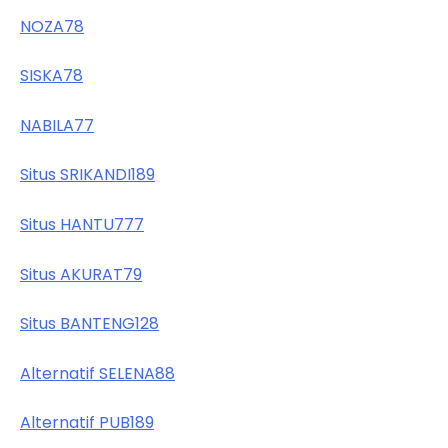
NOZA78
SISKA78
NABILA77
Situs SRIKANDI189
Situs HANTU777
Situs AKURAT79
Situs BANTENG128
Alternatif SELENA88
Alternatif PUB189