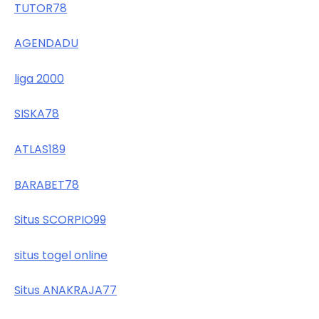
TUTOR78
AGENDADU
liga 2000
SISKA78
ATLAS189
BARABET78
Situs SCORPIO99
situs togel online
Situs ANAKRAJA77