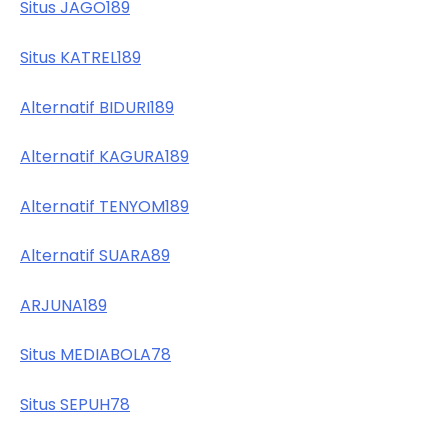
Situs JAGO189
Situs KATREL189
Alternatif BIDURI189
Alternatif KAGURA189
Alternatif TENYOM189
Alternatif SUARA89
ARJUNA189
Situs MEDIABOLA78
Situs SEPUH78