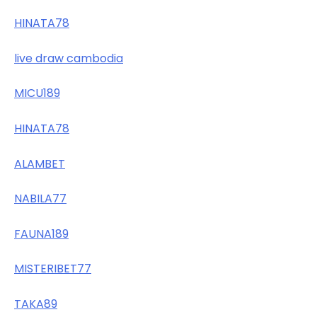
HINATA78
live draw cambodia
MICU189
HINATA78
ALAMBET
NABILA77
FAUNA189
MISTERIBET77
TAKA89