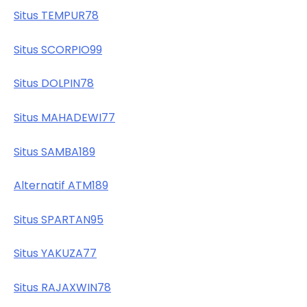
Situs TEMPUR78
Situs SCORPIO99
Situs DOLPIN78
Situs MAHADEWI77
Situs SAMBA189
Alternatif ATM189
Situs SPARTAN95
Situs YAKUZA77
Situs RAJAXWIN78