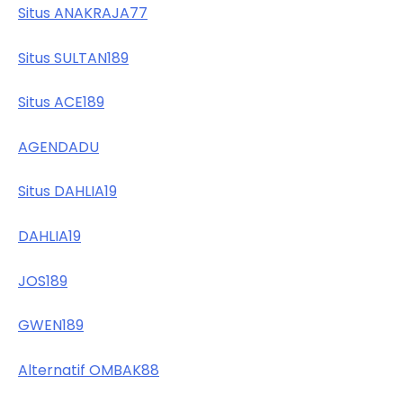
Situs ANAKRAJA77
Situs SULTAN189
Situs ACE189
AGENDADU
Situs DAHLIA19
DAHLIA19
JOS189
GWEN189
Alternatif OMBAK88