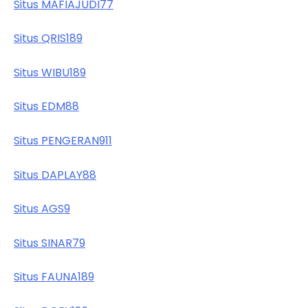
Situs MAFIAJUDI77
Situs QRIS189
Situs WIBU189
Situs EDM88
Situs PENGERAN911
Situs DAPLAY88
Situs AGS9
Situs SINAR79
Situs FAUNA189