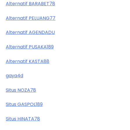
Alternatif BARABET78
Alternatif PELUANG77
Alternatif AGENDADU
Alternatif PUSAKA189
Alternatif KASTA88
gaya4d
Situs NOZA78
Situs GASPOL189
Situs HINATA78