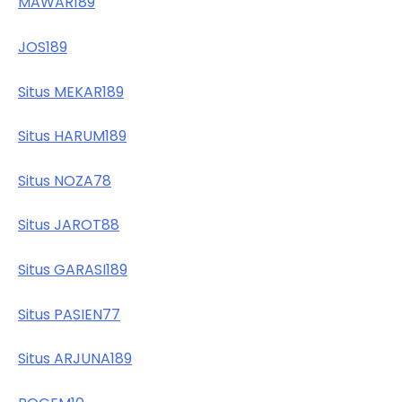
MAWAR189
JOS189
Situs MEKAR189
Situs HARUM189
Situs NOZA78
Situs JAROT88
Situs GARASI189
Situs PASIEN77
Situs ARJUNA189