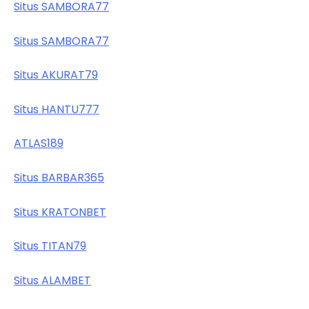
Situs SAMBORA77
Situs SAMBORA77
Situs AKURAT79
Situs HANTU777
ATLAS189
Situs BARBAR365
Situs KRATONBET
Situs TITAN79
Situs ALAMBET