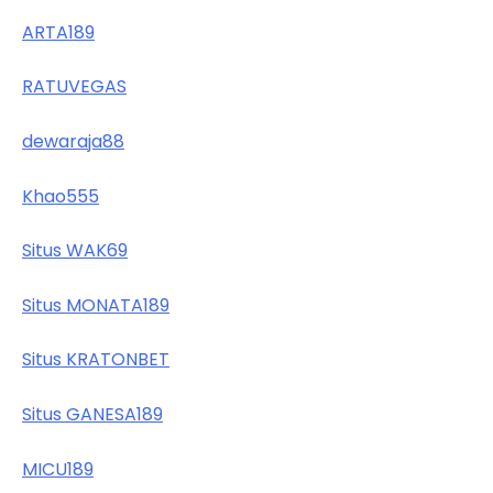
ARTA189
RATUVEGAS
dewaraja88
Khao555
Situs WAK69
Situs MONATA189
Situs KRATONBET
Situs GANESA189
MICU189