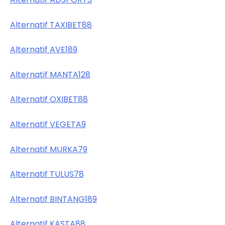
Alternatif TAXIBET88
Alternatif AVE189
Alternatif MANTA128
Alternatif OXIBET88
Alternatif VEGETA9
Alternatif MURKA79
Alternatif TULUS78
Alternatif BINTANG189
Alternatif KASTA88